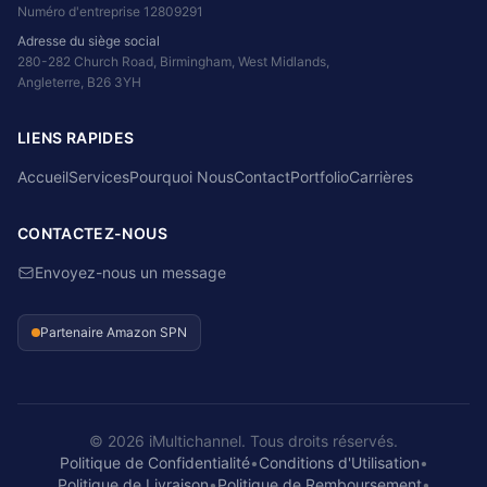
Numéro d'entreprise 12809291
Adresse du siège social
280-282 Church Road, Birmingham, West Midlands,
Angleterre, B26 3YH
LIENS RAPIDES
Accueil
Services
Pourquoi Nous
Contact
Portfolio
Carrières
CONTACTEZ-NOUS
Envoyez-nous un message
Partenaire Amazon SPN
© 2026 iMultichannel. Tous droits réservés.
Politique de Confidentialité
•
Conditions d'Utilisation
•
Politique de Livraison
•
Politique de Remboursement
•